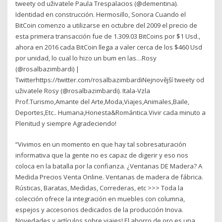
tweety od uživatele Paula Trespalacios (@dementina).
Identidad en construcción. Hermosillo, Sonora Cuando el
BitCoin comenzo a utilizarse en octubre del 2009 el precio de
esta primera transacción fue de 1.309.03 BitCoins por $1 Usd.,
ahora en 2016 cada BitCoin llega a valer cerca de los $460 Usd
por unidad, lo cual lo hizo un bum en las…️️Rosy️
(@rosalbazimbardi) |
Twitterhttps://twitter.com/rosalbazimbardiNejnovější tweety od
uživatele ️️Rosy️ (@rosalbazimbardi). Itala-Vzla
Prof.Turismo,Amante del Arte,Moda,Viajes,Animales,Baile,
Deportes,Etc.. Humana,Honesta&Romántica.Vivir cada minuto a
Plenitud y siempre Agradeciendo!
“Vivimos en un momento en que hay tal sobresaturación
informativa que la gente no es capaz de digerir y eso nos
coloca en la batalla por la confianza. ¿Ventanas DE Madera? A
Medida Precios Venta Online. Ventanas de madera de fábrica.
Rústicas, Baratas, Medidas, Correderas, etc >>> Toda la
colección ofrece la integración en muebles con columna,
espejos y accesorios dedicados de la producción Inova.
Novedades y artículos sobre viajes! El ahorro de oro es una