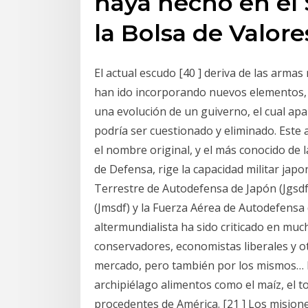
haya hecho en el
la Bolsa de Valor
El actual escudo [40 ] deriva de las arma
han ido incorporando nuevos elementos, c
una evolución de un guiverno, el cual apa
podría ser cuestionado y eliminado. Este 
el nombre original, y el más conocido de l
de Defensa, rige la capacidad militar ja
Terrestre de Autodefensa de Japón (Jgsdf
(Jmsdf) y la Fuerza Aérea de Autodefensa
altermundialista ha sido criticado en much
conservadores, economistas liberales y o
mercado, pero también por los mismos… El
archipiélago alimentos como el maíz, el tom
procedentes de América. [21 ] Los misione