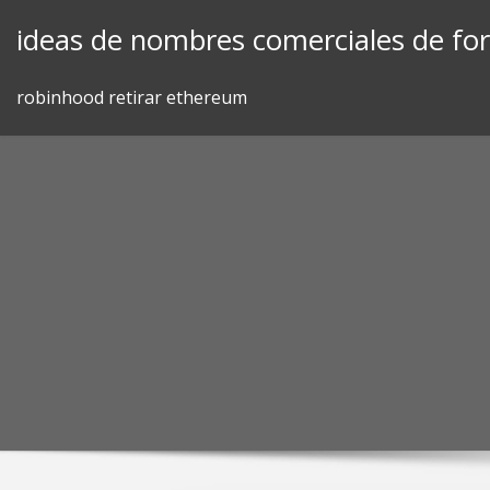
Skip
ideas de nombres comerciales de fo
to
content
robinhood retirar ethereum