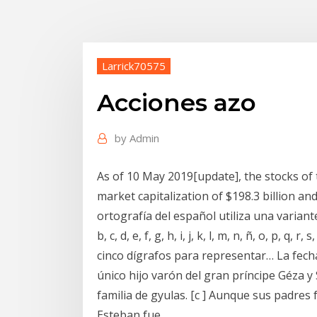
Larrick70575
Acciones azo
by
Admin
As of 10 May 2019[update], the stocks of
market capitalization of $198.3 billion and
ortografía del español utiliza una variante
b, c, d, e, f, g, h, i, j, k, l, m, n, ñ, o, p, q
cinco dígrafos para representar… La fech
único hijo varón del gran príncipe Géza y
familia de gyulas. [c ] Aunque sus padres
Esteban fue…