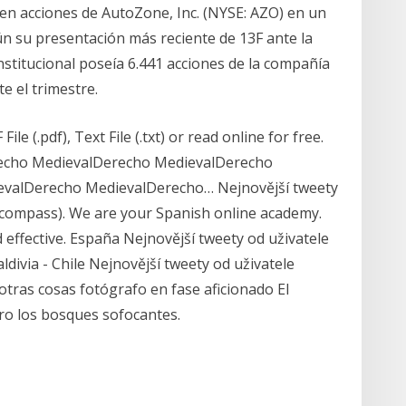
 en acciones de AutoZone, Inc. (NYSE: AZO) en un
n su presentación más reciente de 13F ante la
institucional poseía 6.441 acciones de la compañía
e el trimestre.
e (.pdf), Text File (.txt) or read online for free.
echo MedievalDerecho MedievalDerecho
valDerecho MedievalDerecho… Nejnovější tweety
compass). We are your Spanish online academy.
 effective. España Nejnovější tweety od uživatele
divia - Chile Nejnovější tweety od uživatele
ras cosas fotógrafo en fase aficionado El
tro los bosques sofocantes.