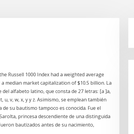
 the Russell 1000 Index had a weighted average
 a median market capitalization of $10.5 billion. La
 del alfabeto latino, que consta de 27 letras: [a ]a,
, r, s, t, u, v, w, x, y y z. Asimismo, se emplean también
a de su bautismo tampoco es conocida. Fue el
 Sarolta, princesa descendiente de una distinguida
 fueron bautizados antes de su nacimiento,