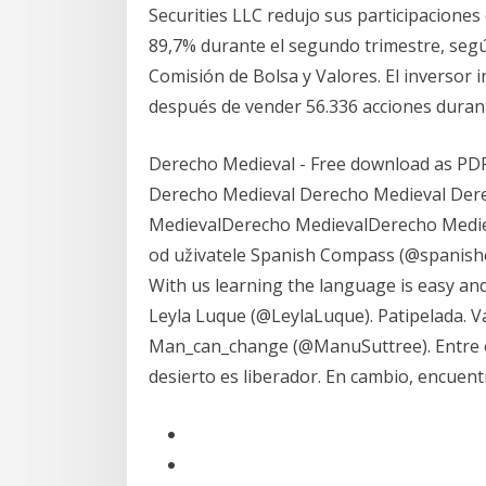
Securities LLC redujo sus participaciones
89,7% durante el segundo trimestre, segú
Comisión de Bolsa y Valores. El inversor 
después de vender 56.336 acciones durant
Derecho Medieval - Free download as PDF Fil
Derecho Medieval Derecho Medieval Der
MedievalDerecho MedievalDerecho Medie
od uživatele Spanish Compass (@spanish
With us learning the language is easy and
Leyla Luque (@LeylaLuque). Patipelada. Val
Man_can_change (@ManuSuttree). Entre ot
desierto es liberador. En cambio, encuen