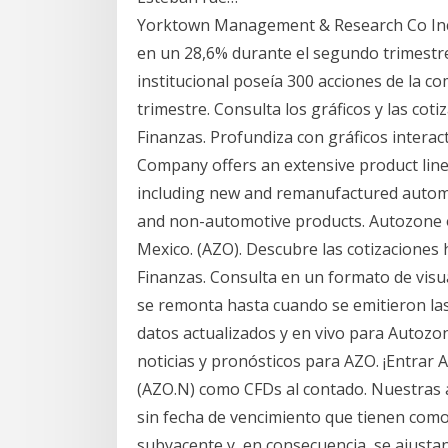
Yorktown Management & Research Co Inc 
en un 28,6% durante el segundo trimestre
institucional poseía 300 acciones de la 
trimestre. Consulta los gráficos y las co
Finanzas. Profundiza con gráficos interact
Company offers an extensive product line f
including new and remanufactured autom
and non-automotive products. Autozone o
Mexico. (AZO). Descubre las cotizaciones 
Finanzas. Consulta en un formato de visu
se remonta hasta cuando se emitieron las 
datos actualizados y en vivo para Autozone 
noticias y pronósticos para AZO. ¡Entra
(AZO.N) como CFDs al contado. Nuestras 
sin fecha de vencimiento que tienen como o
subyacente y, en consecuencia, se ajustan