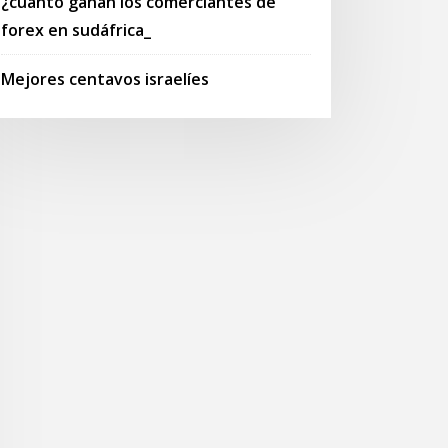
¿cuánto ganan los comerciantes de
forex en sudáfrica_
Mejores centavos israelíes