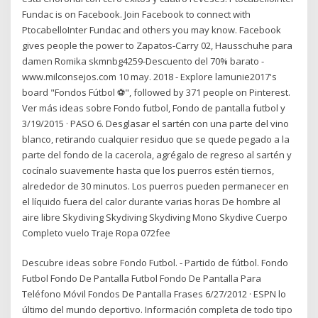
Fundac is on Facebook. Join Facebook to connect with
PtocabelloInter Fundac and others you may know. Facebook
gives people the power to Zapatos-Carry 02, Hausschuhe para
damen Romika skmnbg4259-Descuento del 70% barato -
www.milconsejos.com 10 may. 2018 - Explore lamunie2017's
board "Fondos Fútbol ⚽", followed by 371 people on Pinterest.
Ver más ideas sobre Fondo futbol, Fondo de pantalla futbol y
3/19/2015 · PASO 6. Desglasar el sartén con una parte del vino
blanco, retirando cualquier residuo que se quede pegado a la
parte del fondo de la cacerola, agrégalo de regreso al sartén y
cocínalo suavemente hasta que los puerros estén tiernos,
alrededor de 30 minutos. Los puerros pueden permanecer en
el líquido fuera del calor durante varias horas De hombre al
aire libre Skydiving Skydiving Skydiving Mono Skydive Cuerpo
Completo vuelo Traje Ropa 072fee
Descubre ideas sobre Fondo Futbol. - Partido de fútbol. Fondo
Futbol Fondo De Pantalla Futbol Fondo De Pantalla Para
Teléfono Móvil Fondos De Pantalla Frases 6/27/2012 · ESPN lo
último del mundo deportivo. Información completa de todo tipo