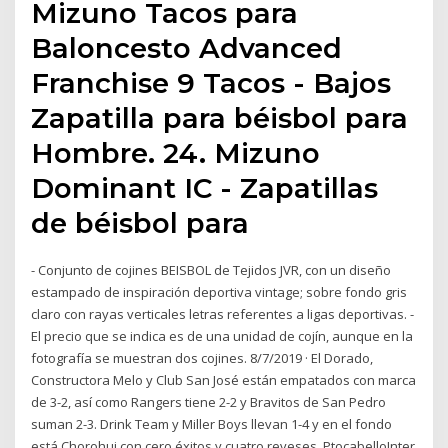
Mizuno Tacos para
Baloncesto Advanced
Franchise 9 Tacos - Bajos
Zapatilla para béisbol para
Hombre. 24. Mizuno
Dominant IC - Zapatillas
de béisbol para
- Conjunto de cojines BEISBOL de Tejidos JVR, con un diseño
estampado de inspiración deportiva vintage; sobre fondo gris
claro con rayas verticales letras referentes a ligas deportivas. -
El precio que se indica es de una unidad de cojín, aunque en la
fotografía se muestran dos cojines. 8/7/2019 · El Dorado,
Constructora Melo y Club San José están empatados con marca
de 3-2, así como Rangers tiene 2-2 y Bravitos de San Pedro
suman 2-3. Drink Team y Miller Boys llevan 1-4 y en el fondo
está Chorohui con cero éxitos y cuatro reveses. PtocabelloInter